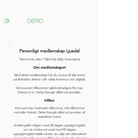
Remove cookies
Personligt medlemskap Ljusdal
750 kr/mån eller 7 500 kr/år (Välj i formuläret)
Om medlemskapet
​Med detta medlemskap har du access till alla event
på Bokadero Arena i din valda kommun och digitalt.
Vid eventen tillkommer självkostnadspris för mat,
frukost m.m. Detta framgår allltid vid anmälan.​​
Villkor
Vid event kan kostnader tillkomma, ofta tillkommer
mat eller frukost. Detta framgår alltid vid anmälan till
respektive event.
Avtalet gäller årligen med 30 dagars uppsägningstid,
om du önskar ett avtal med 90 dagars
uppsägningstid istället så kan du välja det alternativet