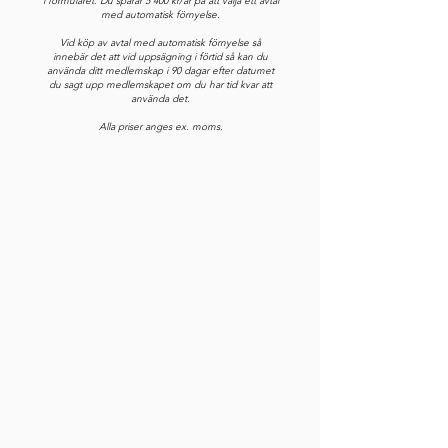
i formuläret. Du sparar 5 400 kr/år på att välja ett avtal
med automatisk förnyelse.
Vid köp av avtal med automatisk förnyelse så
innebär det att vid uppsägning i förtid så kan du
använda ditt medlemskap i 90 dagar efter datumet
du sagt upp medlemskapet om du har tid kvar att
använda det.
Alla priser anges ex. moms.