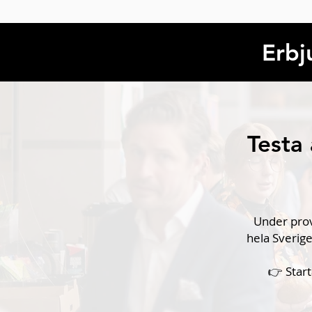
Remove cookies
Erbj
Testa
Under provp
hela Sverig
👉 Star