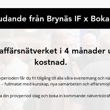
udande från Brynäs IF x Bok
 affärsnätverket i 4 månader 
kostnad.
erioden får du fri tillgång till alla våra evenemang och nä
e – fullmatat med kunskap, nya samarbeten och affärsmöjl
ta din provperiod idag och boka in kommande nätverksträf