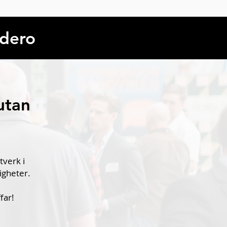
adero
utan
tverk i
igheter.
far!