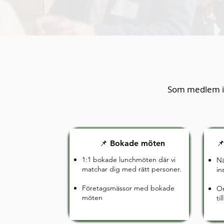
Som medlem i n
📌 Bokade möten
📌
1:1 bokade lunchmöten där vi
Nä
matchar dig med rätt personer.
in
Företagsmässor med bokade
On
möten
ti