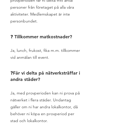
provperioden får ni delta fritt antal
personer från företaget på alla våra
aktiviteter. Medlemskapet är inte
personbundet.
❓ Tillkommer matkostnader?
Ja, lunch, frukost, fika m.m. tillkommer
vid anmälan till event.
❓Får vi delta på nätverksträffar i
andra städer?
Ja, med provperioden kan ni prova på
nätverket i flera städer. Undantag
gäller om ni har andra lokalkontor, då
behöver ni köpa en provperiod per
stad och lokalkontor.