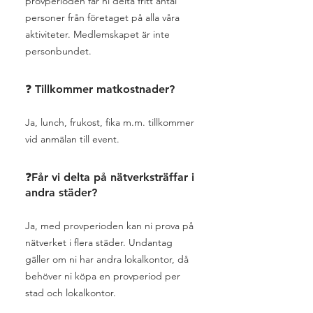
provperioden får ni delta fritt antal
personer från företaget på alla våra
aktiviteter. Medlemskapet är inte
personbundet.
❓ Tillkommer matkostnader?
Ja, lunch, frukost, fika m.m. tillkommer
vid anmälan till event.
❓Får vi delta på nätverksträffar i
andra städer?
Ja, med provperioden kan ni prova på
nätverket i flera städer. Undantag
gäller om ni har andra lokalkontor, då
behöver ni köpa en provperiod per
stad och lokalkontor.