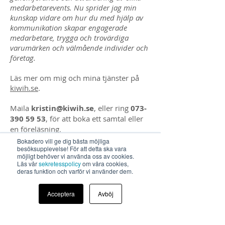
medarbetarevents. Nu sprider jag min
kunskap vidare om hur du med hjälp av
kommunikation skapar engagerade
medarbetare, trygga och trovärdiga
varumärken och välmående individer och
företag.
Läs mer om mig och mina tjänster på
kiwih.se
.
Maila
kristin@kiwih.se
, eller ring
073-
390 59 53
, för att boka ett samtal eller
en föreläsning.
Bokadero vill ge dig bästa möjliga
besöksupplevelse! För att detta ska vara
< Föregående
Nästa >
möjligt behöver vi använda oss av cookies.
Läs vår
sekretesspolicy
om våra cookies,
deras funktion och varför vi använder dem.
Acceptera
Avböj