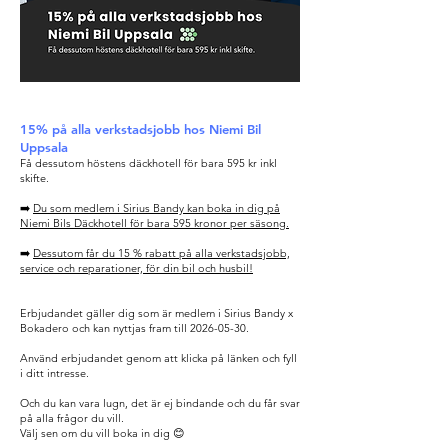
15% på alla verkstadsjobb hos Niemi Bil
Uppsala
Få dessutom höstens däckhotell för bara 595 kr inkl
skifte.
➡️
Du som medlem i Sirius Bandy kan boka in dig på
Niemi Bils Däckhotell för bara 595 kronor per säsong.
➡️
Dessutom får du 15 % rabatt på alla verkstadsjobb,
service och reparationer, för din bil och husbil!
Erbjudandet gäller dig som är medlem i Sirius Bandy x
Bokadero och kan nyttjas fram till
2026-05-30
.
Använd erbjudandet genom att klicka på länken och fyll
i ditt intresse.
Och du kan vara lugn, det är ej bindande och du får svar
på alla frågor du vill.
Välj sen om du vill boka in dig 😊