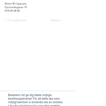
Niemi Bil Uppsala,
Fyrislundsgatan 76
018-69 68 00
< Föregående
Nästa >
Bokadero vill ge dig bästa möjliga
besöksupplevelse! För att detta ska vara
möjligt behöver vi använda oss av cookies.
Läs vår
sekretesspolicy
om våra cookies,